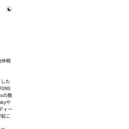
Toggle theme
始休暇
了した
SNS
ssの脆
skyや
ンディー
が起こ