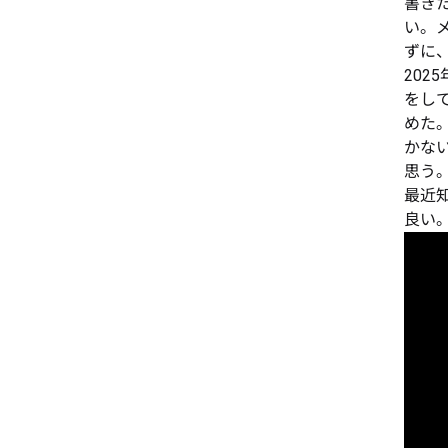
書き
い。
ずに
202
をし
めた
かない
思う
最近
良い