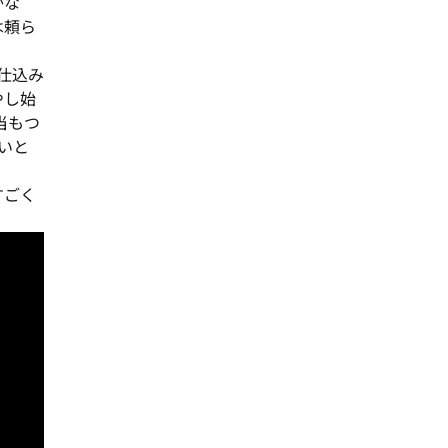
かな
は頼ら
の仕込み
やし始
当もつ
たいと
すごく