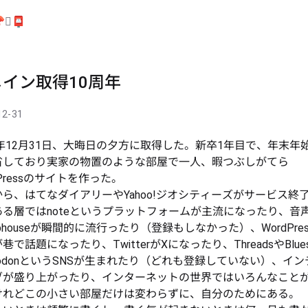

🫆
📮
イン取得10周年
12-31
5年12月31日、大晦日の夕方に取得した。新卒1年目で、年末年
省しており実家の物置のような部屋で一人、暇つぶしがてら
dPressのサイトを作った。
ら、はてなダイアリーやYahoo!ジオシティーズがサービス終
る層ではnoteというプラットフォームが主流になったり、音声
ubhouseが瞬間的に流行ったり（登録もしなかった）、WordPre
巷で話題になったり、TwitterがXになったり、ThreadsやBlue
todonというSNSが生まれたり（どれも登録していない）、イ
ブが盛り上がったり、インターネットの世界ではいろんなこと
けれどこの小さい部屋だけは変わらずに、自分のためにある。