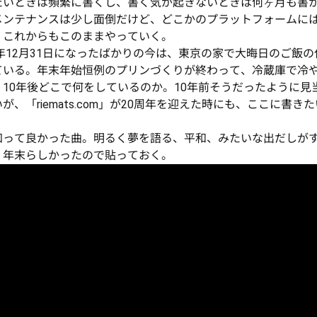
たいときは頻繁に書くし、書く気が起きないときは何ヶ月も書
メンテナンスは少し面倒だけど、どこかのプラットフォームに
、これからもこのままやっていく。
5年12月31日になったばかりの今は、東京の家で大晦日のご飯
ている。年末年始恒例のプリンづくりが終わって、冷蔵庫で冷
。10年後どこで何をしているのか。10年前そうだったように見
が、「riemats.com」が20周年を迎えた時にも、ここに書き
。
知って良かった曲。明るく夢を語る、平和、みたいな出だしが
。年末らしかったので貼っておく。