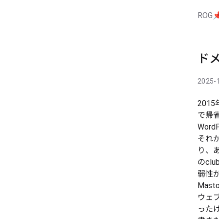
ROG

ドメ
2025-
201
で帰
Wor
それか
り、あ
のcl
弱性が
Mas
ウェ
った