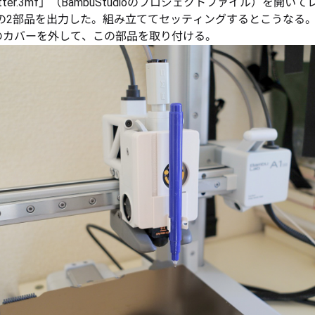
otter.3mf」（BambuStudioのプロジェクトファイル）を開い
,2の2部品を出力した。組み立ててセッティングするとこうなる
のカバーを外して、この部品を取り付ける。