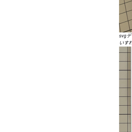
sv
いす