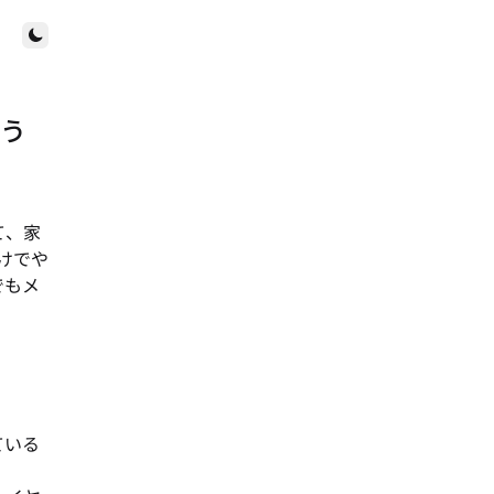
Toggle theme
使う
て、家
かけでや
でもメ
ている