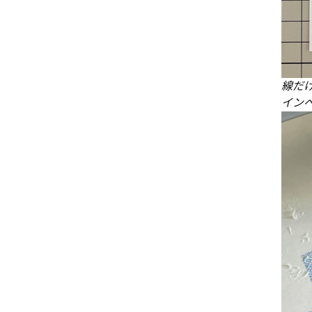
線だ
イン