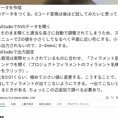
データを作成
のデータをつくる。Gコード変換は後ほど試してみたいと思って
buStudioでSVGデータを開く
Gをそのまま開くと適当な高さに自動で調整されてしまうため、
メニューでZの値を小さくしてなるべく平面に近い形にする。小
も出力されないので、2~3mmにする。
uStudioで出力設定
ル直径は実際セットされているものに合わせ、「フィラメント
ィンドウを開く（プロジェクトフィラメントのフィラメント名
ンをクリック）。
比を0.01くらい、極めて小さい値に変更する。こうすることで
騙してフィラメントが出てこないようにできる。→出てこない
くるときがある…ちょっとこの辺追加で調べる必要あり。