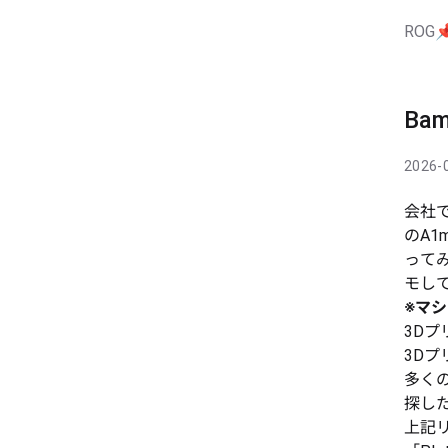
ROG

Ba
2026-
会社で
のA1
って
モし
※マ
3D
3Dプ
多く
探し
上記