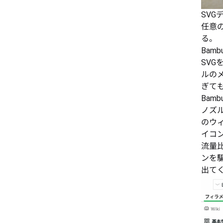
SVG
任意
る。
Bam
SV
ルの
ぎて
Bamb
ノズ
のウ
イコ
流量
ンを
出て