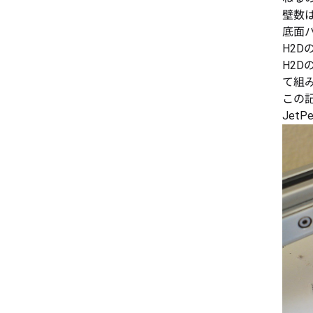
壁数
底面
H2
H2
て組
この
JetPe