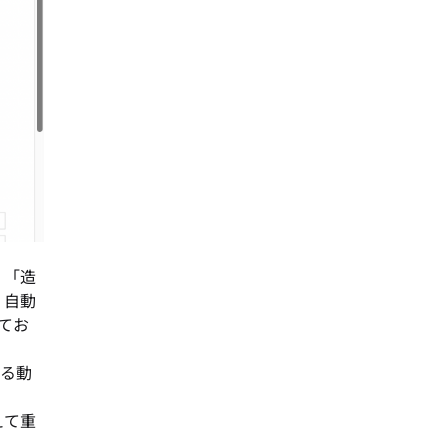
、「造
、自動
てお
する動
えて重