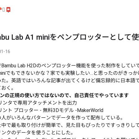

🫆
📮
mbu Lab A1 miniをペンプロッターとして
01-16
Bambu Lab H2Dのペンプロッター機能を使った制作をしてい
miniでもできないかな？家でも実験したい…と思ったのがきっ
みた。英語ではいろんな記事が出てくるけど備忘録的に日本語
ておく。
シンの正規の使い方ではないので、自己責任でやっています
プリンタで専用アタッチメントを出力
リント プロッター - 無料3Dモデル -MakerWorld
の人がいろんなパターンでデータを作って配布している。
た中で最も取り付けが簡単で、見た目もぴったりですっきりし
リンクのデータを使うことにした。