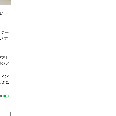
い
スケー
さす
設定」
横のア
、マシ
ときと