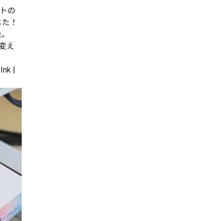
ットの
じた！
象。
変え
Ink |