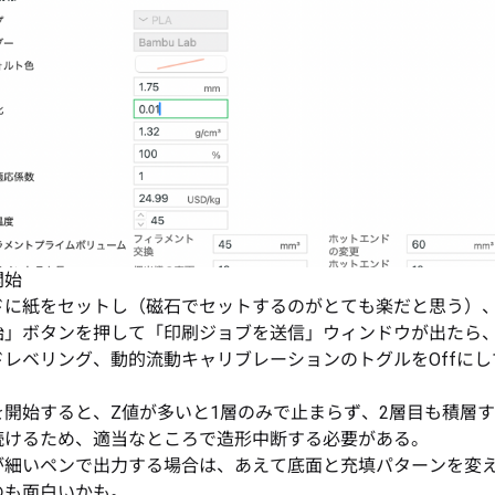
開始
ドに紙をセットし（磁石でセットするのがとても楽だと思う）
始」ボタンを押して「印刷ジョブを送信」ウィンドウが出たら
ドレベリング、動的流動キャリブレーションのトグルをOffにし
を開始すると、Z値が多いと1層のみで止まらず、2層目も積層
続けるため、適当なところで造形中断する必要がある。
が細いペンで出力する場合は、あえて底面と充填パターンを変
のも面白いかも。