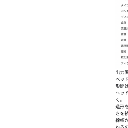
出力
ベッ
形開
ヘッ
く。
造形
きを
線幅
ねる