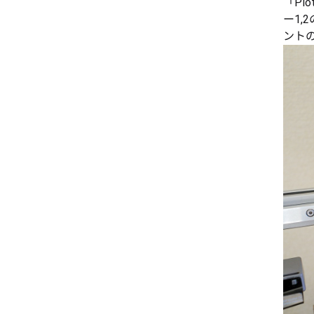
「Pl
ー1
ント